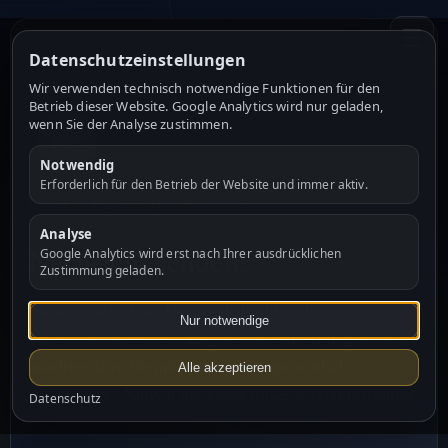
☰
Datenschutzeinstellungen
Wir verwenden technisch notwendige Funktionen für den
Betrieb dieser Website. Google Analytics wird nur geladen,
wenn Sie der Analyse zustimmen.
Notwendig
Erforderlich für den Betrieb der Website und immer aktiv.
KONTAKT & TERMINWUNSCH
Analyse
Nachricht senden.
Google Analytics wird erst nach Ihrer ausdrücklichen
Zustimmung geladen.
Sie möchten einen Gesprächstermin zum
Nur notwendige
Kennenlernen, haben Fragen oder ein Anliegen oder
möchten Ihre Vermögensstruktur persönlich
Alle akzeptieren
besprechen? Nutzen Sie gerne unser Kontaktformular.
Datenschutz