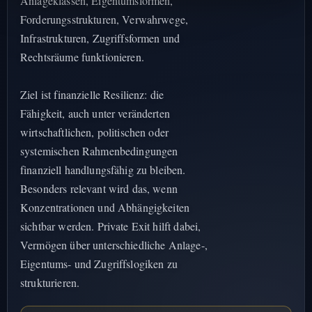
Anlageklassen, Eigentumsformen,
Forderungsstrukturen, Verwahrwege,
EINFÜHRUNG IN DIE PRIVATE-EXIT-STRATEGIE · 90
SEKUNDEN
Infrastrukturen, Zugriffsformen und
Rechtsräume funktionieren.
Ziel ist finanzielle Resilienz: die
Fähigkeit, auch unter veränderten
wirtschaftlichen, politischen oder
systemischen Rahmenbedingungen
finanziell handlungsfähig zu bleiben.
Besonders relevant wird das, wenn
Konzentrationen und Abhängigkeiten
sichtbar werden. Private Exit hilft dabei,
Vermögen über unterschiedliche Anlage-,
Eigentums- und Zugriffslogiken zu
strukturieren.