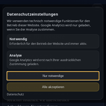
☰
Datenschutzeinstellungen
Wir verwenden technisch notwendige Funktionen für den
Betrieb dieser Website. Google Analytics wird nur geladen,
wenn Sie der Analyse zustimmen.
Strategie für robuste
Notwendig
Vermögensstrukturen.
Erforderlich für den Betrieb der Website und immer aktiv.
Private Exit ist die strategische
Analyse
Google Analytics wird erst nach Ihrer ausdrücklichen
Fundamentmarke für robuste
Zustimmung geladen.
Vermögensstrukturen. Sie hilft, Vermögen
nicht nur aufzubauen, sondern strukturiert
Nur notwendige
zu denken. Quantitative Diversifikation
betrachtet Breite, Gewichtung und
Alle akzeptieren
Risikotreiber. Qualitative Diversifikation
Datenschutz
betrachtet zusätzlich, wie unterschiedlich