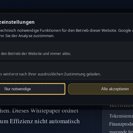
zeinstellungen
echnisch notwendige Funktionen für den Betrieb dieser Website. Google A
nn Sie der Analyse zustimmen.
r den Betrieb der Website und immer aktiv.
von Fonds
cs wird erst nach Ihrer ausdrücklichen Zustimmung geladen.
Nur notwendige
Alle akzeptieren
klung, Handelbarkeit und
Kernaus
chen. Dieses Whitepaper ordnet
Tokenisieru
rum Effizienz nicht automatisch
Finanzproduk
zugrunde li