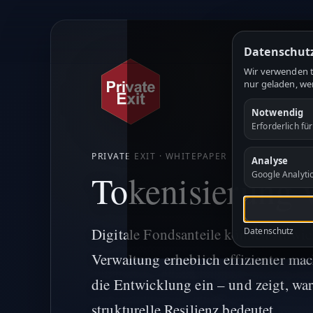
Datenschut
Wir verwenden t
nur geladen, we
Notwendig
Erforderlich fü
PRIVATE EXIT · WHITEPAPER
Analyse
Tokenisierung 
Google Analyti
Digitale Fondsanteile können Abwic
Datenschutz
Verwaltung erheblich effizienter ma
die Entwicklung ein – und zeigt, wa
strukturelle Resilienz bedeutet.