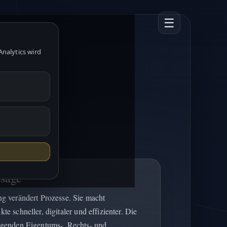
☰
nalytics wird
sage
ng verändert Prozesse. Sie macht
te schneller, digitaler und effizienter. Die
egenden Eigentums-, Rechts- und